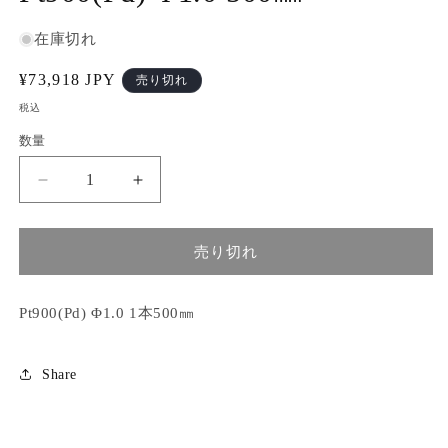
で
メ
在庫切れ
デ
ィ
通
¥73,918 JPY
売り切れ
ア
(1)
常
税込
を
価
開
数量
く
格
Pt900(Pd)
Pt900(Pd)
Φ1.0
Φ1.0
500
500
㎜
㎜
売り切れ
の
の
数
数
Pt900(Pd) Φ1.0 1本500㎜
量
量
を
を
減
増
Share
ら
や
す
す