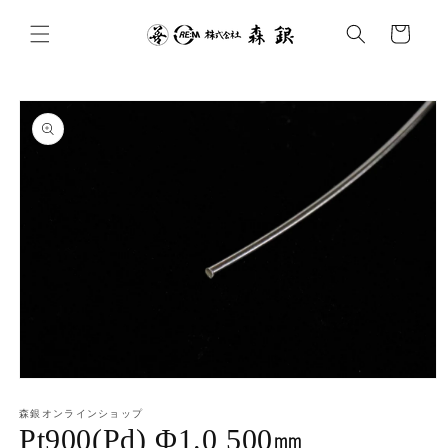
コンテ
カ
ンツに
ー
進む
ト
商品情
報にス
キップ
モ
ー
森銀オンラインショップ
ダ
Pt900(Pd) Φ1.0 500㎜
ル