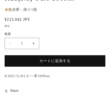
で
メ
低在庫：残り1個
デ
ィ
通
¥223,042 JPY
ア
(1)
常
税込
を
価
開
数量
く
格
K18(5:5)
K18(5:5)
Φ1.0
Φ1.0
1000
1000
㎜
㎜
カートに追加する
の
の
数
数
K18(5:5) Φ1.0 一本1000㎜
量
量
を
を
減
増
Share
ら
や
す
す