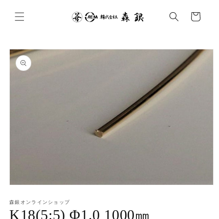
コンテ
カ
ンツに
ー
進む
ト
商品情
報にス
キップ
モ
ー
森銀オンラインショップ
ダ
K18(5:5) Φ1.0 1000㎜
ル